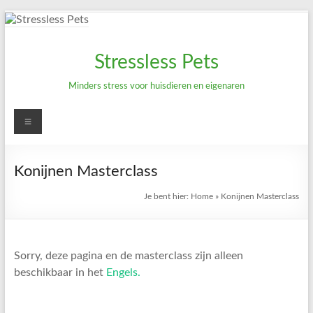
Ga
naar
de
Stressless Pets
inhoud
Minders stress voor huisdieren en eigenaren
Menu
Konijnen Masterclass
Je bent hier:
Home
»
Konijnen Masterclass
Sorry, deze pagina en de masterclass zijn alleen
beschikbaar in het
Engels.